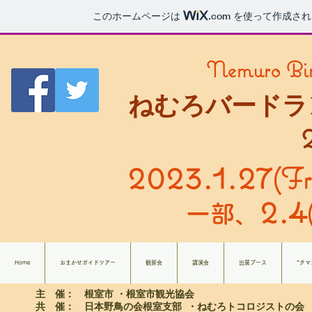
このホームページは
.com
を使って作成され
Nemuro Bir
ねむろバードラ
2023.1.27
(F
2.4
一部、
Home
おまかせガイドツアー
観察会
講演会
出展ブース
”タマ
主 催： 根室市 ・根室市観光協会
共 催： 日本野鳥の会根室支部 ・ねむろトコロジストの会 