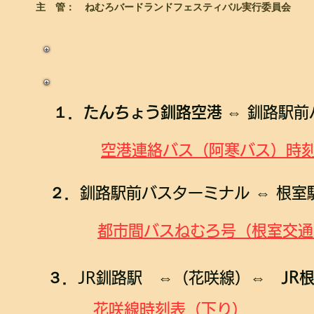
主 管： ねむろバードランドフェスティバル実行委員会
たんちょう釧路空港から根室までの
​１．たんちょう釧路空港
⇔ 釧路駅
空港連絡バス（阿寒バス）時
２．
釧路駅前バスターミナル ⇔ 根
都市間バスねむろ号（根室交通
３．
JR釧路駅 ⇔（花咲線）⇔
JR
​花咲線時刻表（下り）