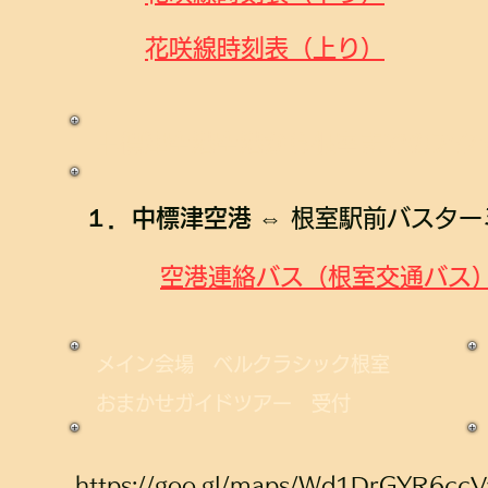
​花咲線時刻表（上り）
中標津空港空港から根室までのアク
​１．中標津空港
⇔ 根室駅前バスター
空港連絡バス（根室交通バス
メイン会場​ ベルクラシック根室
おまかせ
ガイドツアー 受
付
https://goo.gl/maps/Wd1DrGYR6cc